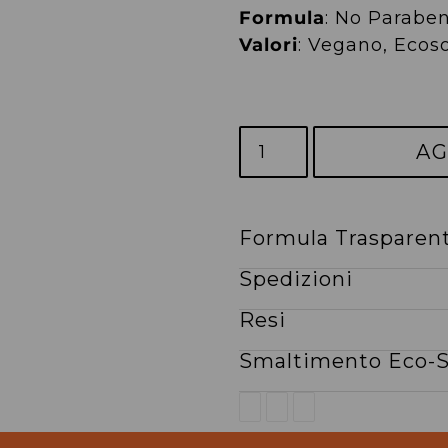
Formula
: No Paraben
Valori
: Vegano, Ecoso
AG
Formula Trasparen
Inserimento
del
Spedizioni
prodotto
Resi
nel
carrello
Smaltimento Eco-S
CONDIVIDI
TWITTA
PINNA
SU
SU
SU
FACEBOOK
TWITTER
PINTEREST