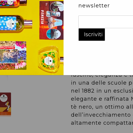
newsletter
FONDO:
patchouli, v
Fragranza elegante e 
momento in cui lo sc
sua stoccata vincent
Geranio si incontrano
Ylang, per abbandonar
legni. La scherma è u
fascino, eleganza e tr
in una delle scuole pi
nel 1882 in un esclus
elegante e raffinata 
tè nero, un ottimo al
dell’invecchiamento 
altamente compattan