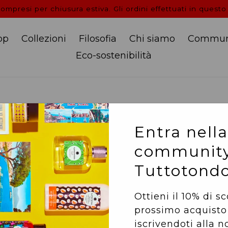
mpresi per chiusura estiva. Gli ordini effettuati in questo
op
Collezioni
Filosofia
Chi siamo
Commun
Eco-sostenibilità
SCHERMA - Eau de t
Entra nella
community
100 ml
Tuttotond
FAMIGLIA OLFATTIV
Ottieni il 10% di s
TESTA:
noce moscata,
prossimo acquisto
iscrivendoti alla n
CUORE:
ylang-ylang,