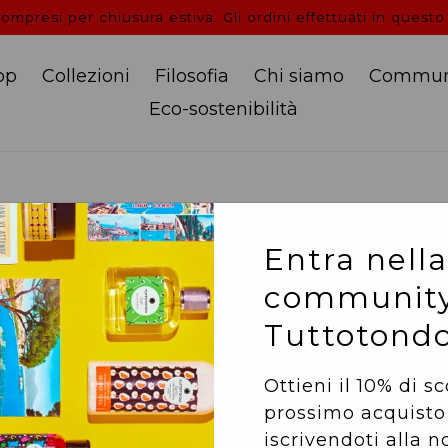
mpresi per chiusura estiva. Gli ordini effettuati in questo
op
Collezioni
Filosofia
Chi siamo
Commun
Eco-sostenibilità
RISO - Eau de toilet
Entra nella
community
100 ml
Tuttotond
FAMIGLIA OLFATTIVA:
Ottieni il 10% di s
TESTA:
mandarino, acc
prossimo acquisto
CUORE:
accordo riso al
iscrivendoti alla n
FONDO:
legni ambrati,