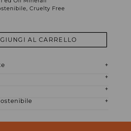
i ed Oli Minerali
stenibile, Cruelty Free
GIUNGI AL CARRELLO
te
+
+
+
ostenibile
+