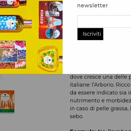
newsletter
Tuffati nella delicata 
rilascia sulla pelle, r
sensazione di comfort. 
successivamente in cre
sensazione di pulito da
e muschio.
Il riso è sempre stato u
italiano, specie nell’ar
dove cresce una delle p
italiane: l’Arborio. Ricc
da essere indicato sia i
nutrimento e morbidezz
in caso di pelle grassa,
sebo.