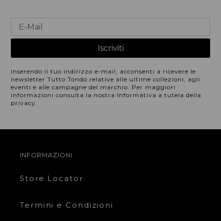
Inserendo il tuo indirizzo e-mail, acconsenti a ricevere le
newsletter Tutto Tondo relative alle ultime collezioni, agli
eventi e alle campagne del marchio. Per maggiori
informazioni consulta la nostra Informativa a tutela della
privacy.
INFORMAZIONI
Store Locator
Termini e Condizioni