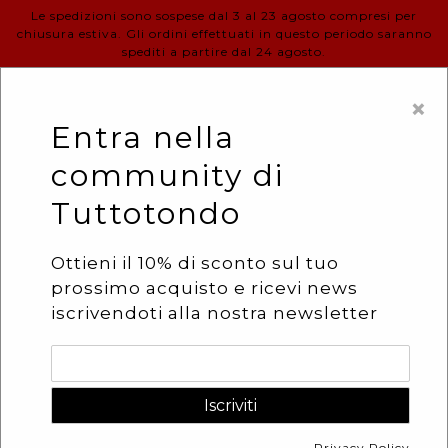
Vai
Le spedizioni sono sospese dal 3 al 23 agosto compresi per
chiusura estiva. Gli ordini effettuati in questo periodo saranno
direttamente
spediti a partire dal 24 agosto.
ai
contenuti
Accedi
Carrello
×
Entra nella
community di
Tuttotondo
Ottieni il 10% di sconto sul tuo
prossimo acquisto e ricevi news
iscrivendoti alla nostra newsletter
Privacy Policy