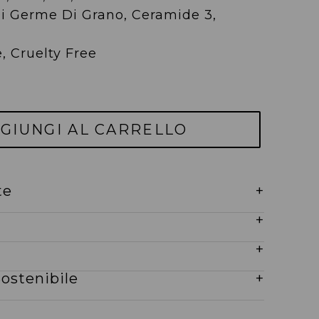
 Di Germe Di Grano, Ceramide 3,
e, Cruelty Free
GIUNGI AL CARRELLO
te
+
+
+
ostenibile
+