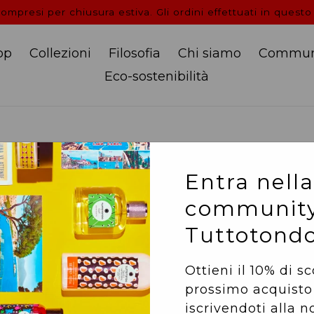
mpresi per chiusura estiva. Gli ordini effettuati in questo
op
Collezioni
Filosofia
Chi siamo
Commun
Eco-sostenibilità
CASTAGNA - Eau de 
Entra nella
community
100 ml
Tuttotond
FAMIGLIA OLFATTIV
Ottieni il 10% di s
TESTA
: Bergamotto, i
prossimo acquisto
CUORE:
Chiodi di gar
iscrivendoti alla n