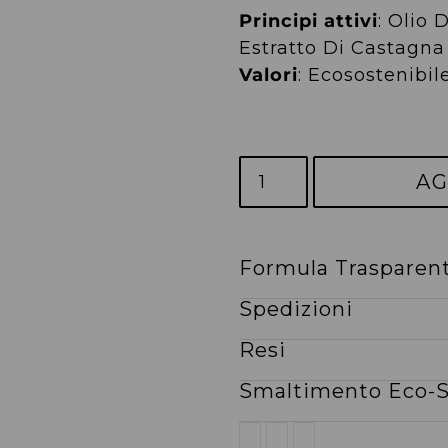
Principi attivi
: Olio
Estratto Di Castagna
Valori
: Ecosostenibil
AG
Formula Trasparen
Inserimento
del
Spedizioni
prodotto
Resi
nel
carrello
Smaltimento Eco-S
CONDIVIDI
TWITTA
PINNA
SU
SU
SU